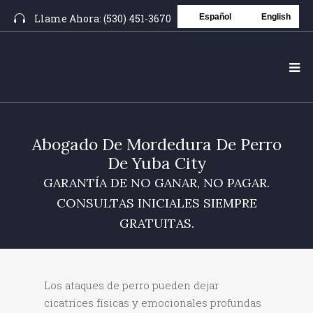
Llame Ahora: (530) 451-3670
Español
English
Abogado De Mordedura De Perro
De Yuba City
GARANTÍA DE NO GANAR, NO PAGAR.
CONSULTAS INICIALES SIEMPRE
GRATUITAS.
Los ataques de perro pueden dejar
cicatrices físicas y emocionales profundas